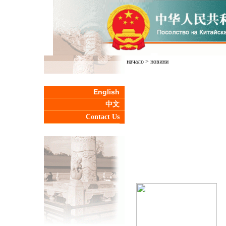
начало
>
новини
English
中文
Contact Us