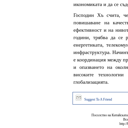
икономиката и да се съд
Господин Хъ счита, ч
повишаване на качест
ефективност и на нивот
години, трябва да се 
енергетиката, телеком
инфраструктура. Начинъ
е координация между п
и опазването на околн
високите технологии
глобализацията.
Suggest To A Friend
Посолство на Китайската
Вси
http:/