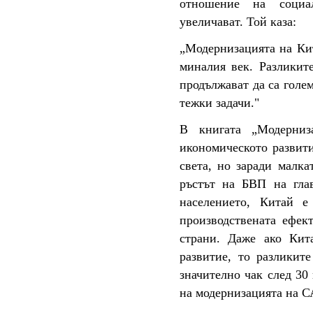
отношение на социал
увеличават. Той каза:
„Модернизацията на Кит
миналия век. Разликит
продължават да са голе
тежки задачи."
В книгата „Модерниз
икономическото развити
света, но заради малк
ръстът на БВП на гла
населението, Китай 
производствената ефек
страни. Даже ако Кит
развитие, то разликит
значително чак след 30
на модернизацията на С