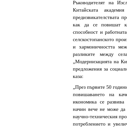
Ръководителят на Изс
Китайската академи
предизвикателствата п
как да се повишат ка
способност и работната
селскостопанското прои
и хармоничността меж
разликите между сел
„Модернизацията на Ки
предложения за социал
каза:
„През първите 50 години
повишаването на кач
икономика се развива 
начин вече не може да
научно-техническия про
потреблението и увели