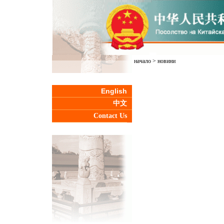
начало
>
новини
English
中文
Contact Us