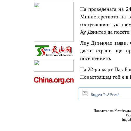
На проведената на 24
Министерството на в
гостуващият тук пре
Ху Дзинтао да посети
Лиу Дзиенчао заяви, 
двете страни ще пр
посещението.
На 22-ри март Пак Бо
Понастоящем той е в 
Suggest To A Friend
Посолство на Китайската
Вси
http:/