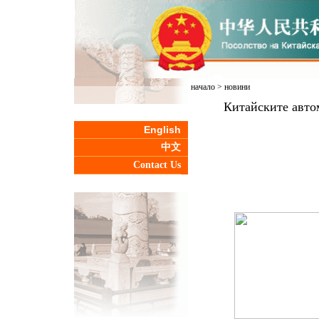
начало
>
новини
Китайските авто
English
中文
Contact Us