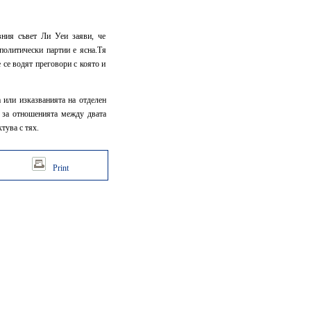
вния съвет Ли Уеи заяви, че
 политически партии е ясна.Тя
 се водят преговори с която и
 или изказванията на отделен
и за отношенията между двата
тува с тях.
Print