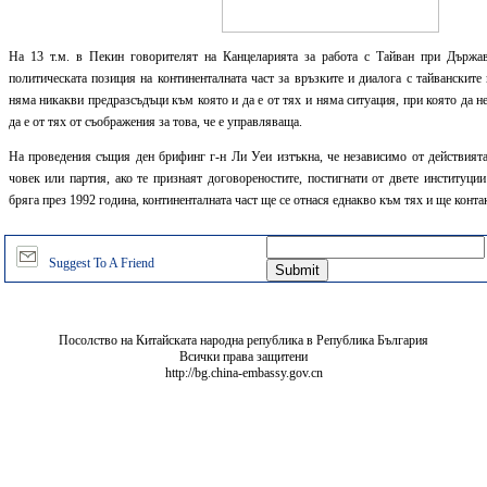
На 13 т.м. в Пекин говорителят на Канцеларията за работа с Тайван при Държа
политическата позиция на континенталната част за връзките и диалога с тайванските
няма никакви предразсъдъци към която и да е от тях и няма ситуация, при която да не
да е от тях от съображения за това, че е управляваща.
На проведения същия ден брифинг г-н Ли Уеи изтъкна, че независимо от действията
човек или партия, ако те признаят договореностите, постигнати от двете институци
бряга през 1992 година, континенталната част ще се отнася еднакво към тях и ще контак
Suggest To A Friend
Посолство на Китайската народна република в Република България
Всички права защитени
http://bg.china-embassy.gov.cn