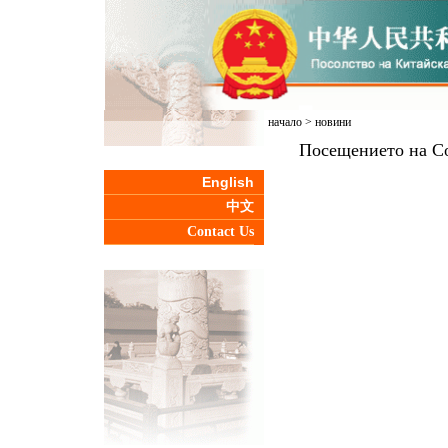
начало
>
новини
Посещението на Со
English
中文
Contact Us