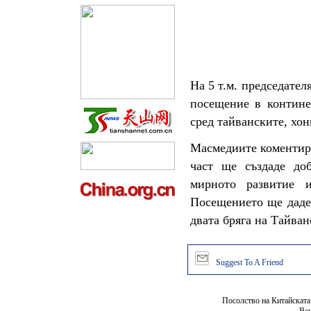
На 5 т.м. председате
посещение в контине
сред тайванските, х
Масмедиите коментира
част ще създаде доб
мирното развитие 
Посещението ще даде
двата бряга на Тайван
Suggest To A Friend
Посолство на Китайската