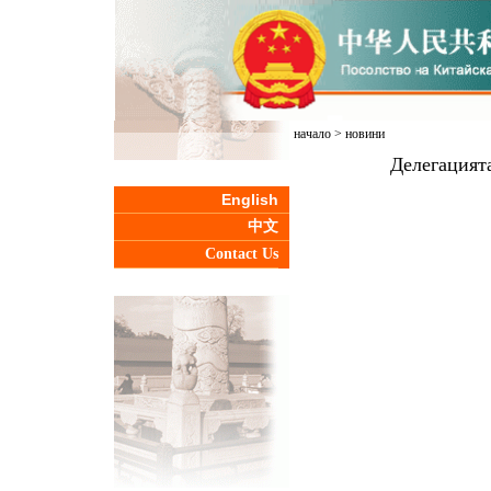
начало
>
новини
Делегацият
English
中文
Contact Us