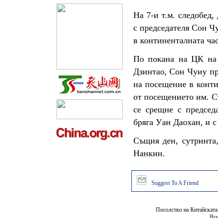
На 7-и т.м. следобед
с председателя Сон Ч
в континенталната час
По покана на ЦК на
Дзинтао, Сон Чуиу пр
на посещение в конти
от посещението им. С
се срещне с председ
бряга Уан Даохан, и с
Същия ден, сутринта,
Нанкин.
Suggest To A Friend
Посолство на Китайската
Вси