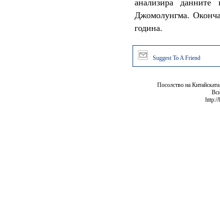
анализира данните
Джомолунгма. Окончат
година.
Suggest To A Friend
Посолство на Китайската
Вси
http:/