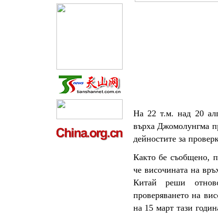
На 22 т.м. над 20 ал
върха Джомолунгма пр
дейностите за провер
Както бе съобщено, п
че височината на връ
Китай реши отнов
проверяването на ви
на 15 март тази годин