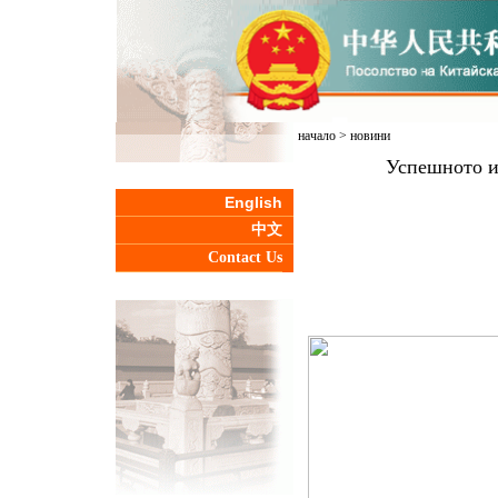
начало
>
новини
Успешното и
English
中文
Contact Us