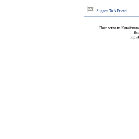
Suggest To A Friend
Посолство на Китайската
Вси
http:/