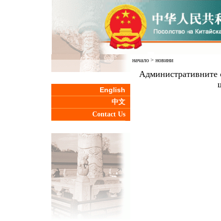
начало
>
новини
Административните о
English
中文
Contact Us