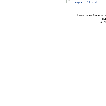
Suggest To A Friend
Посолство на Китайската
Вси
http:/