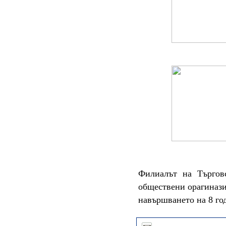
Филиалът на Търговс
обществени орагинази
навършването на 8 го