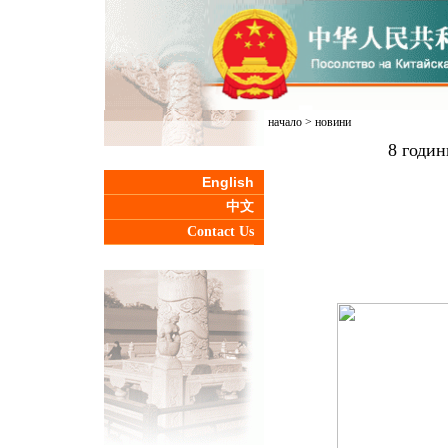
начало
>
новини
8 годин
English
中文
Contact Us