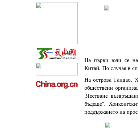
На първи юли се на
Китай. По случая в с
На острова Гандао, 
обществени организа
„Честване възвръщан
бъдеще". Хонконгски
поддържането на прос