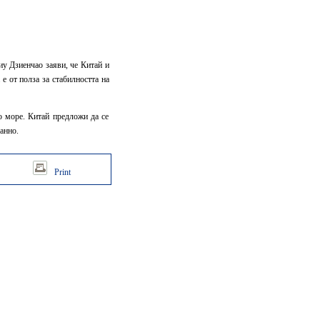
иу Дзиенчао заяви, че Китай и
е от полза за стабилността на
о море. Китай предложи да се
анно.
Print