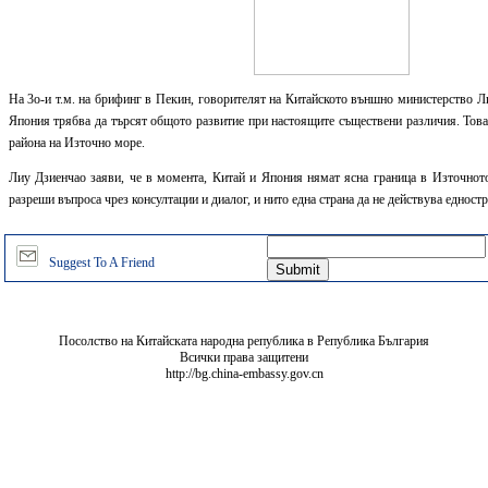
На 3о-и т.м. на брифинг в Пекин, говорителят на Китайското външно министерство Л
Япония трябва да търсят общото развитие при настоящите съществени различия. Това 
района на Източно море.
Лиу Дзиенчао заяви, че в момента, Китай и Япония нямат ясна граница в Източнот
разреши въпроса чрез консултации и диалог, и нито една страна да не действува едностр
Suggest To A Friend
Посолство на Китайската народна република в Република България
Всички права защитени
http://bg.china-embassy.gov.cn