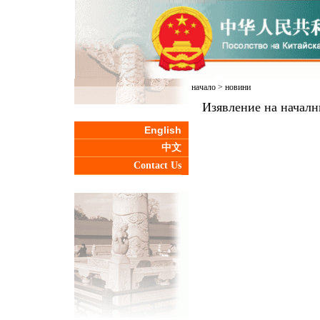
начало
>
новини
Изявление на началн
English
中文
Contact Us