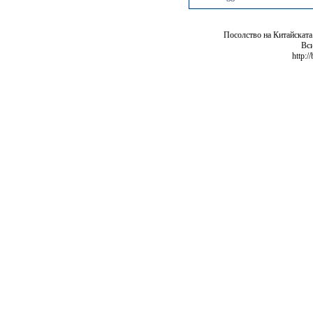
Посолство на Китайската
Вси
http:/