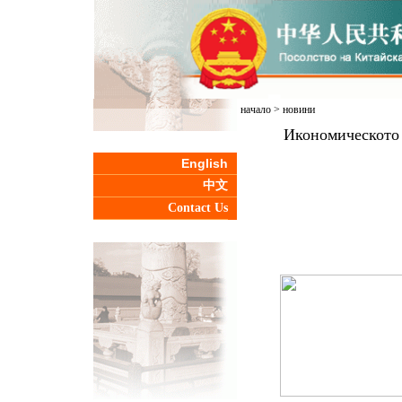
начало
>
новини
Икономическото 
English
中文
Contact Us