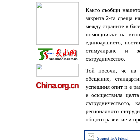
Както съобщи нашето 
закрита 2-та среща н
между страните в бас
помощникът на кит
единодушието, пости
стимулиране и за
сътрудничество.
Той посочи, че на 
обещание, стандарт
успешния опит и е раз
е осъществила целта
сътрудничеството, 
регионалното сътрудн
общото развитие и пр
Suggest To A Friend