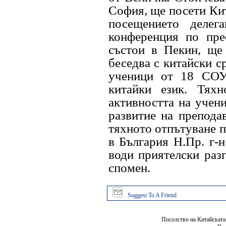
София, ще посети Кит
посещението делег
конференция по пре
състои в Пекин, ще 
беседва с китайски с
ученици от 18 СОУ
китайки език. Тях
активността на учени
развитие на препода
тяхното отпътуване п
в България Н.Пр. г-
води приятелски раз
спомен.
Suggest To A Friend
Посолство на Китайската