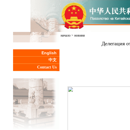
начало
>
новини
Делегация о
English
中文
Contact Us