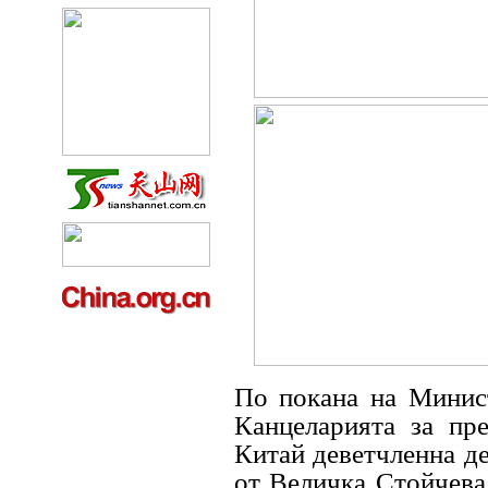
По покана на Минист
Канцеларията за пр
Китай деветчленна де
от Величка Стойчева