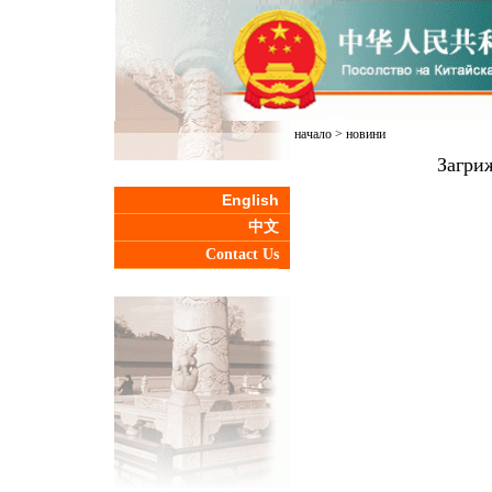
начало
>
новини
Загри
English
中文
Contact Us