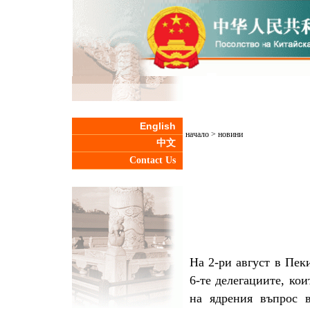
English
начало
>
новини
中文
Contact Us
На 2-ри август в Пек
6-те делегациите, ко
на ядрения въпрос 