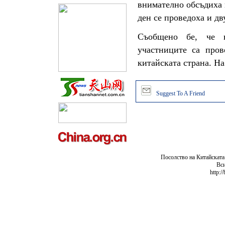
внимателно обсъдиха 
ден се проведоха и д
Съобщено бе, че н
участниците са пров
китайската страна. На
Suggest To A Friend
Посолство на Китайската
Вси
http:/