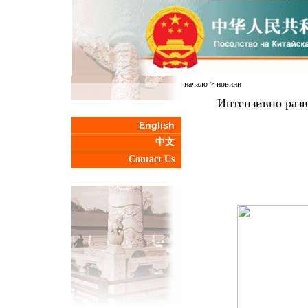
начало
>
новини
Интензивно разв
English
中文
Contact Us