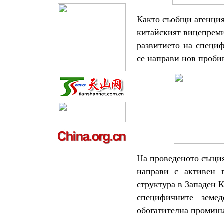
Както съобщи агенция
китайският вицепреми
развитието на специ
се направи нов проби
На проведеното същия
направи с активен п
структура в Западен К
специфичните земе
обогатителна промишл