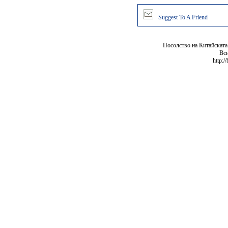
Suggest To A Friend
Посолство на Китайската
Вси
http:/