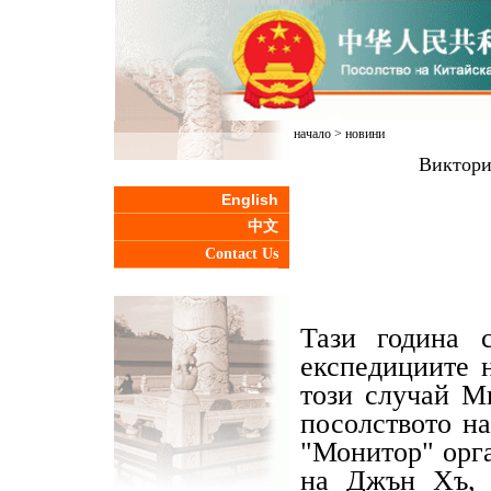
начало
>
новини
Виктори
English
中文
Contact Us
Тази година 
експедициите 
този случай М
посолството н
"Монитор" орг
на Джън Хъ, 