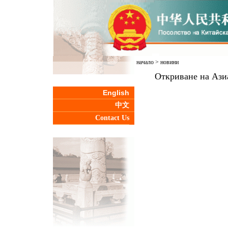
начало
>
новини
Откриване на Ази
English
中文
Contact Us