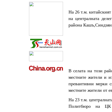
На 26 т.м. китайския
на централната деле
района Кашъ,Синдзян
В селата на този рай
местните жители и из
превантивни мерки сп
местните жители от е
На 23 т.м. централнат
Политбюро на ЦК