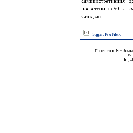
административния ц
посветени на 50-та г
Синдзян.
Suggest To A Friend
Посолство на Китайската
Вси
http:/