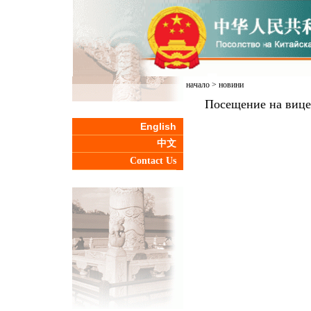
начало
>
новини
Посещение на вице
English
中文
Contact Us