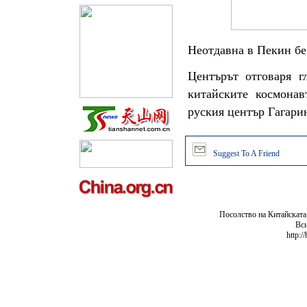
Неотдавна в Пекин бе
Центърът отговаря г
китайските космонав
руския център Гагари
Suggest To A Friend
Посолство на Китайската
Вси
http:/