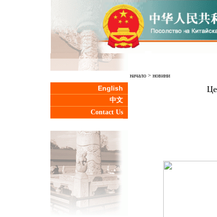
начало
>
новини
English
Це
中文
Contact Us