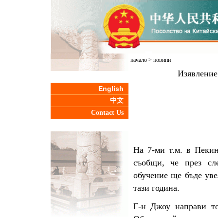
начало
>
новини
Изявление
English
中文
Contact Us
На 7-ми т.м. в Пеки
съобщи, че през сл
обучение ще бъде уве
тази година.
Г-н Джоу направи т