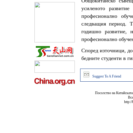
Общокитайско съвещ
усиленото развитие
професионално обуч
следващия период. Т
годишно развитие, 
професионално обучен
Според източници, до
бедните студенти в г
Suggest To A Friend
Посолство на Китайската
Вси
http:/