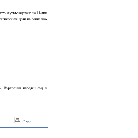
нето и утвърждаване на 11-тия
тегическите цели на социално-
о, Върховния народен съд и
Print