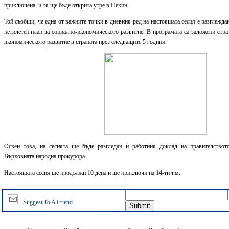
приключена, и тя ще бъде открита утре в Пекин.
Той съобщи, че една от важните точки в дневния ред на настоящата сесия е разглежда
петилетен план за социално-икономическото развитие. В програмата са заложени стра
икономическото развитие в страната през следващите 5 години.
Освен това, на сесията ще бъде разгледан и работния доклад на правителствот
Върховната народна прокурора.
Настоящата сесия ще продължи 10 дена и ще приключи на 14-ти т.м.
Suggest To A Friend