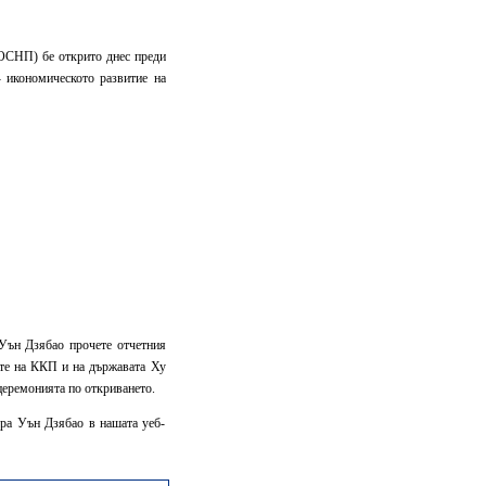
(ОСНП) бе открито днес преди
- икономическото развитие на
Уън Дзябао прочете отчетния
ите на ККП и на държавата Ху
церемонията по откриването.
ера Уън Дзябао в нашата уеб-