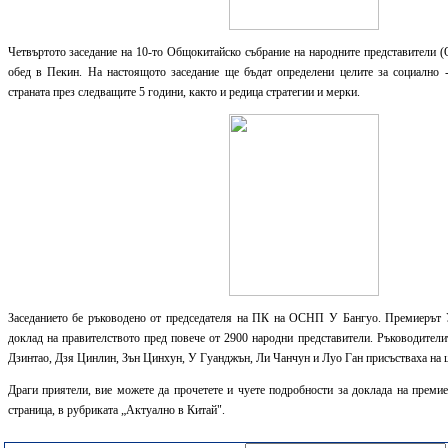
Четвъртото заседание на 10-то Общокитайско събрание на народните представители 
обед в Пекин. На настоящото заседание ще бъдат определени целите за социално 
страната през следващите 5 години, както и редица стратегии и мерки.
Заседанието бе ръководено от председателя на ПК на ОСНП У Бангуо. Премиерът 
доклад на правителството пред повече от 2900 народни представители. Ръководител
Дзинтао, Дзя Цинлин, Зън Цинхун, У Гуанджън, Ли Чанчун и Луо Ган присъстваха на 
Драги приятели, вие можете да прочетете и чуете подробности за доклада на преми
страница, в рубриката „Актуално в Китай".