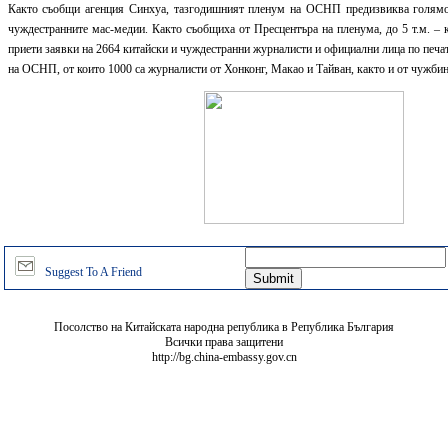
Както съобщи агенция Синхуа, тазгодишният пленум на ОСНП предизвиква голямо
чуждестранните мас-медии. Както съобщиха от Пресцентъра на пленума, до 5 т.м. – 
приети заявки на 2664 китайски и чуждестранни журналисти и официални лица по печа
на ОСНП, от които 1000 са журналисти от Хонконг, Макао и Тайван, както и от чужбин
Suggest To A Friend
Посолство на Китайската народна република в Република България
Всички права защитени
http://bg.china-embassy.gov.cn