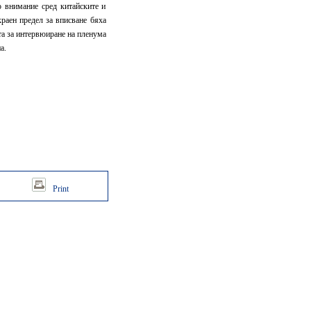
 внимание сред китайските и
краен предел за вписване бяха
та за интервюиране на пленума
а.
Print