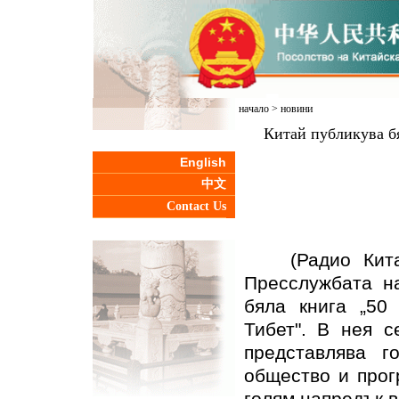
начало
>
новини
Китай публикува бя
English
中文
Contact Us
(Радио Китай 
Пресслужбата н
бяла книга „50
Тибет". В нея с
представлява г
общество и прог