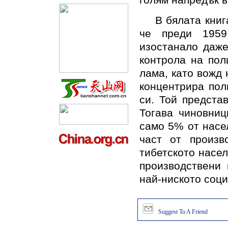
голям напредък в
В бялата книга 
че преди 1959
изостанало даже
контрола на пол
лама, като вожд 
концентрира пол
си. Той предста
Тогава чиновниц
само 5% от насе
част от произв
тибетското насел
производствени
най-ниското соц
Suggest To A Friend