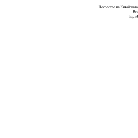
Посолство на Китайската
Вси
http:/