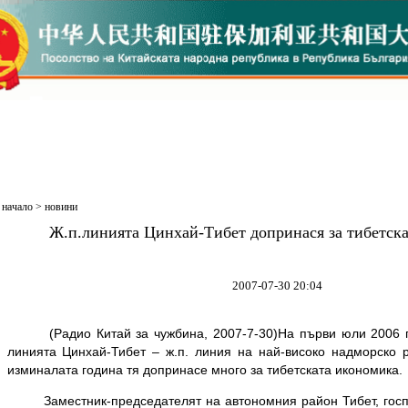
начало
>
новини
Ж.п.линията Цинхай-Тибет допринася за тибетск
2007-07-30 20:04
(Радио Китай за чужбина, 2007-7-30)На първи юли 2006 го
линията Цинхай-Тибет – ж.п. линия на най-високо надморско 
изминалата година тя допринасе много за тибетската икономика.
Заместник-председателят на автономния район Тибет, госп