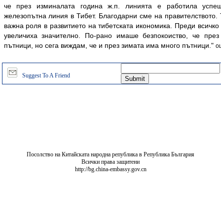
че през изминалата година ж.п. линията е работила успе
железопътна линия в Тибет. Благодарни сме на правителството.
важна роля в развитието на тибетската икономика. Преди всичко
увеличиха значително. По-рано имаше безпокоиство, че пре
пътници, но сега виждам, че и през зимата има много пътници."
ощ
Suggest To A Friend
Посолство на Китайската народна република в Република България
Всички права защитени
http://bg.china-embassy.gov.cn