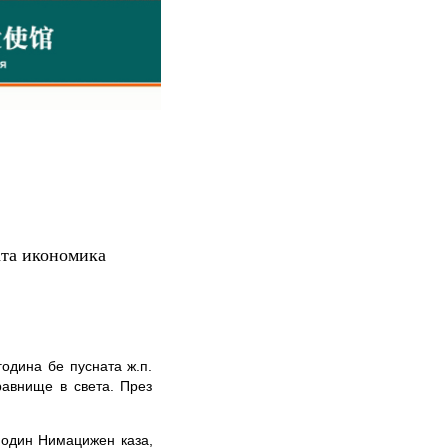
ата икономика
дина бе пусната ж.п.
равнище в света. През
один Нимацижен каза,