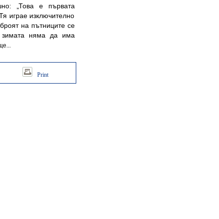
шно: „Това е първата
 Тя играе изключително
 броят на пътниците се
з зимата няма да има
е...
Print