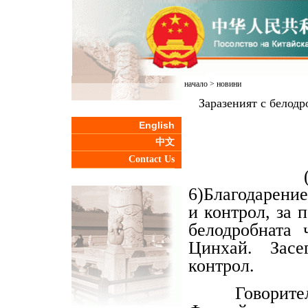
начало
>
новини
Заразеният с белод
English
中文
Contact Us
(Радио Ки
6)Благодарение
и контрол, за 
белодробната
Цинхай. Засе
контрол.
Говорителят 