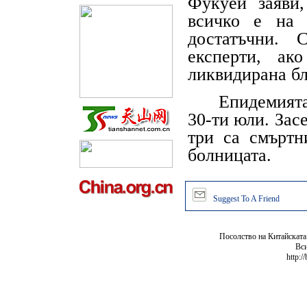
Фукуей заяви
всичко е на 
достатъчни. 
експерти, ак
ликвидирана бл
Епидемията на
30-ти юли. Засе
три са смъртн
болницата.
Suggest To A Friend
Посолство на Китайската
Вси
http:/