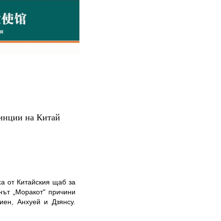
инции на Китай
 от Китайския щаб за
нът „Моракот" причини
иен, Анхуей и Дзянсу.