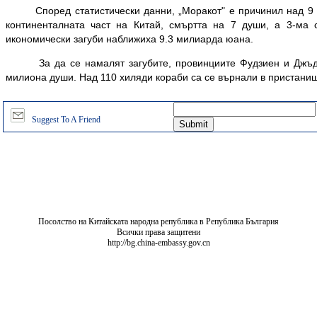
Според статистически данни, „Моракот" е причинил над 9 
континенталната част на Китай, смъртта на 7 души, а 3-ма 
икономически загуби наближиха 9.3 милиарда юана.
За да се намалят загубите, провинциите Фудзиен и Джъдз
милиона души. Над 110 хиляди кораби са се върнали в пристани
Suggest To A Friend
Посолство на Китайската народна република в Република България
Всички права защитени
http://bg.china-embassy.gov.cn