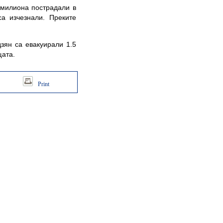
милиона пострадали в
са изчезнали. Преките
ян са евакуирали 1.5
щата.
Print