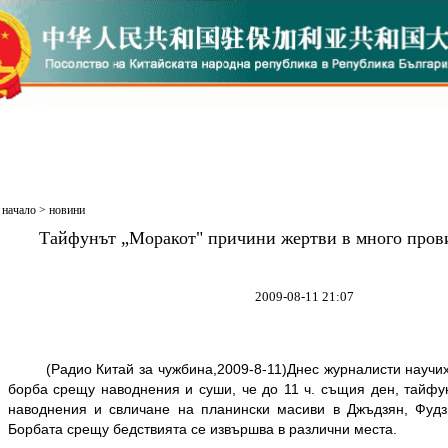
начало
>
новини
Тайфунът „Моракот" причини жертви в много пров
2009-08-11 21:07
(Радио Китай за чужбина,2009-8-11)Днес журналисти научиха
борба срещу наводнения и суши, че до 11 ч. същия ден, тайфу
наводнения и свличане на планински масиви в Джъдзян, Фудз
Борбата срещу бедствията се извършва в различни места.