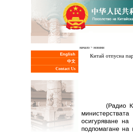
начало
>
новини
English
Китай отпусна пар
中文
Contact Us
(Радио Китай 
министерства
осигуряване на
подпомагане на 