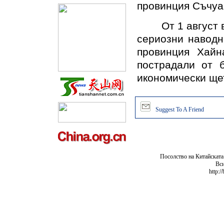
провинция Съчуан
От 1 август в п
сериозни наводн
провинция Хайн
пострадали от б
икономически ще
Suggest To A Friend
Посолство на Китайската
Вси
http:/