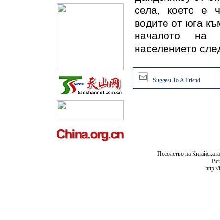
села, което е 
водите от юга къ
началото на 
населението след
Suggest To A Friend
Посолство на Китайската
Вси
http:/