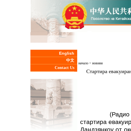
English
中文
начало
>
новини
Contact Us
Стартира евакуиран
(Радио Китай
стартира евакуи
Дандзянкоу от о