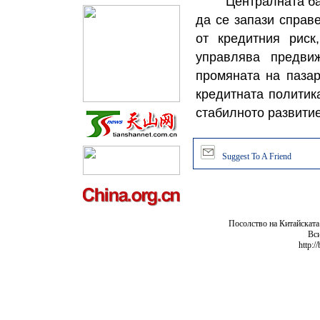
Централната банка
да се запази справ
от кредитния риск
управлява предви
промяната на паза
кредитната политик
стабилното развити
Suggest To A Friend
Посолство на Китайската
Вси
http:/