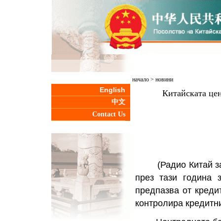
начало
>
новини
English
Китайската цен
中文
Contact Us
(Радио Китай за ч
през тази година 
предпазва от кредит
контролира кредитн