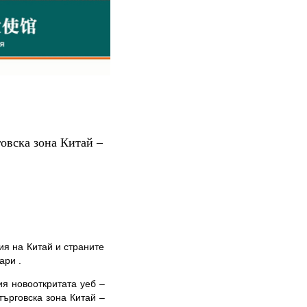
говска зона Китай –
я на Китай и страните
ари .
 новооткритата уеб –
ърговска зона Китай –