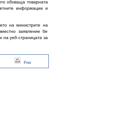
ято обхваща товарната
тветните информации и
о на министрите на
вместно заявление бе
 на уеб-страницата за
Print