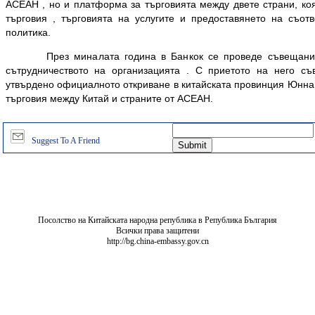
АСЕАН , но и платформа за търговията между двете страни, ко
търговия , търговията на услугите и предоставянето на съо
политика.
През миналата година в Банкок се проведе съвещаниет
сътрудничеството на организацията . С приетото на него съ
утвърдено официалното откриване в китайската провинция Юннан
търговия между Китай и страните от АСЕАН.
Suggest To A Friend
Посолство на Китайската народна република в Република България
Всички права защитени
http://bg.china-embassy.gov.cn