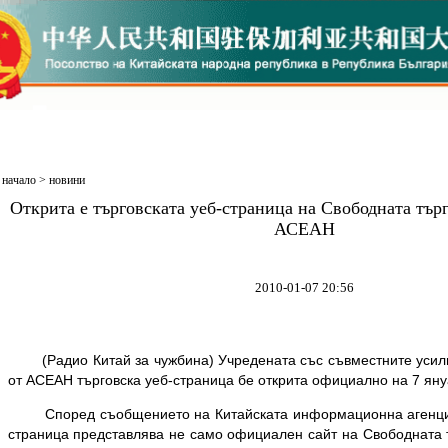
начало
>
новини
Открита е търговската уеб-страница на Свободната тър
АСЕАН
2010-01-07 20:56
(Радио Китай за чужбина) Учредената със съвместните усили
от АСЕАН търговска уеб-страница бе открита официално на 7 яну
Според съобщението на Китайската информационна агенция
страница представлява не само официален сайт на Свободната т