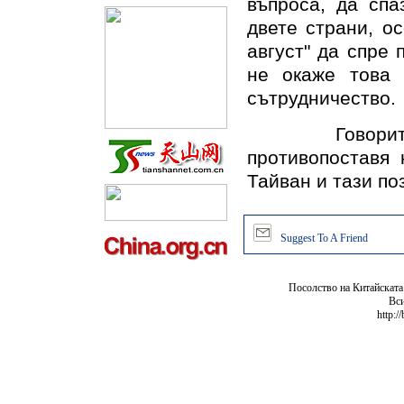
въпроса, да спа
двете страни, о
август" да спре
не окаже това 
сътрудничество.
Говорителят 
противопоставя
Тайван и тази по
Suggest To A Friend
Посолство на Китайската
Вси
http:/