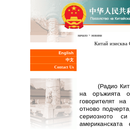
начало
>
новини
Китай изисква 
English
中文
Contact Us
(Радио Китай з
на оръжията 
говорителят на
отново подчерта
сериозното с
американската