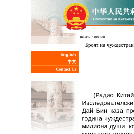
начало
>
новини
Броят на чуждестран
English
中文
Contact Us
(Радио Китай з
Изследователски
Дай Бин каза пр
година чуждестр
милиона души, к