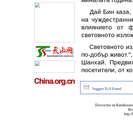
миналата година
Дай Бин каза, ч
на чуждестранни
влиянието от ф
световното изло
Световното изло
по-добър живот."
Шанхай. Предви
посетители, от к
Suggest To A Friend
Посолство на Китайската
Вси
http:/