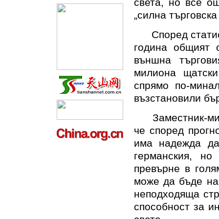
света, но все о
„силна търговска
Според статисти
година общият 
външна търгов
милиона щатски
спрямо по-мина
възстановили бър
Заместник-мини
че според прогн
има надежда да
германския, но
превърне в голя
може да бъде на
неподходяща стр
способност за и