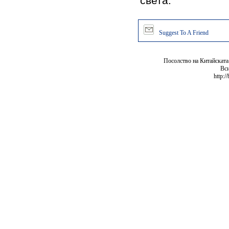
света.
Suggest To A Friend
Посолство на Китайската
Вси
http:/