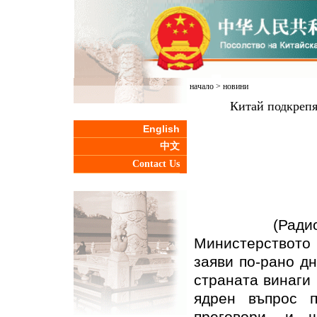
начало
>
новини
Китай подкрепя
English
中文
Contact Us
(Радио Кита
Министерството
заяви по-рано д
страната винаги
ядрен въпрос 