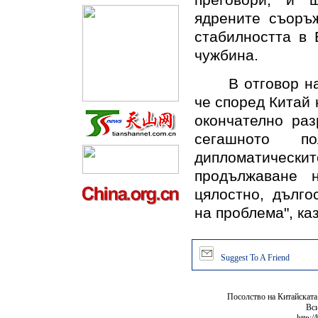
преговори, и 
ядрените съоръж
стабилността в 
чужбина.
В отговор на ж
че според Китай 
окончателно раз
сегашното п
дипломатическит
продължаване 
цялостно, дълго
на проблема", ка
Suggest To A Friend
Посолство на Китайската
Вси