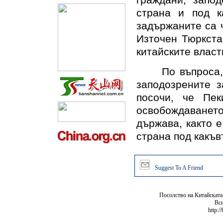
граждани, запо
страна и под к
задържаните са 
Източен Тюркста
китайските власт
По въпроса, д
заподозрените з
посочи, че Пек
освобождаванет
държава, както е
страна под какъвт
Suggest To A Friend
Посолство на Китайската
Вси
http:/