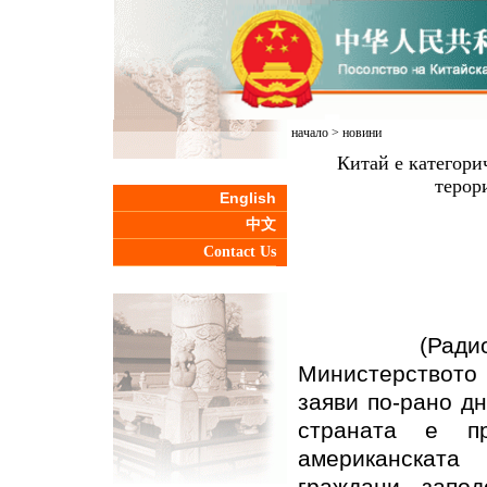
начало
>
новини
Китай е категори
терор
English
中文
Contact Us
(Радио Кита
Министерството
заяви по-рано д
страната е п
американската