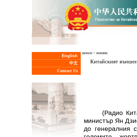
начало
>
новини
English
Китайският външен
中文
Contact Us
(Радио Китай 
министър Ян Дзи
до генералния 
големите жерт