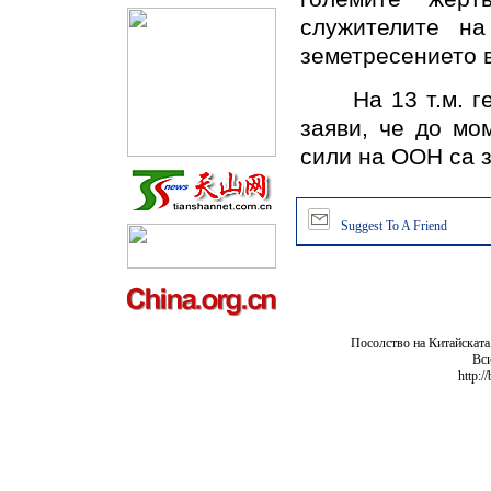
служителите на
земетресението в
На 13 т.м. ген
заяви, че до мо
сили на ООН са 
Suggest To A Friend
Посолство на Китайската
Вси
http:/