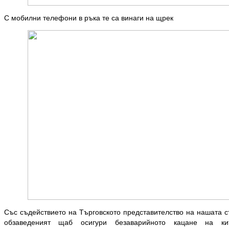
С мобилни телефони в ръка те са винаги на щрек
Със съдействието на Търговското представителство на нашата с
обзаведеният щаб осигури безаварийното кацане на ки