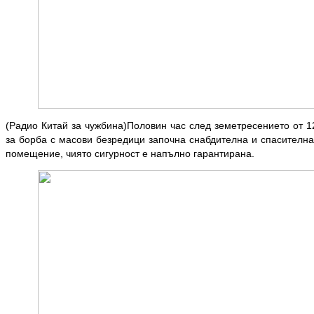
(Радио Китай за чужбина)Половин час след земетресението от 1
за борба с масови безредици започна снабдителна и спасителна
помещение, чиято сигурност е напълно гарантирана.