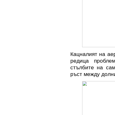
Кацналият на ае
редица пробле
стълбите на сам
ръст между долни