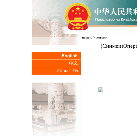
начало
>
новини
(Снимки)Опера
English
中文
Contact Us