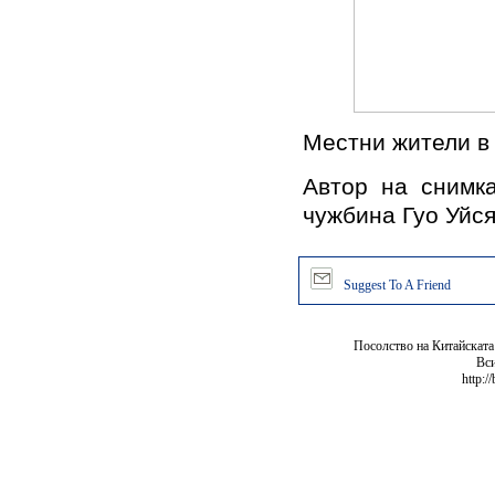
Местни жители в 
Автор на снимка
чужбина Гуо Уйс
Suggest To A Friend
Посолство на Китайската
Вси
http:/