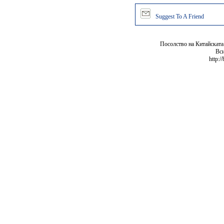
Suggest To A Friend
Посолство на Китайската
Вси
http:/