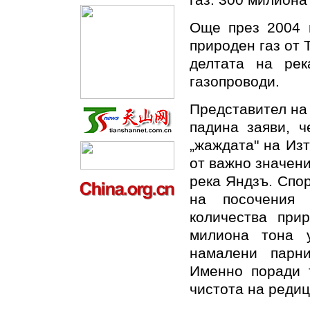
газ. 300 милиона
Още през 2004 
природен газ от 
делтата на рек
газопроводи.
Представител на
падина заяви, ч
„жаждата" на Изт
от важно значени
река Яндзъ. Спо
на посочения 
количества при
милиона тона 
намалени парн
Именно поради 
чистота на редиц