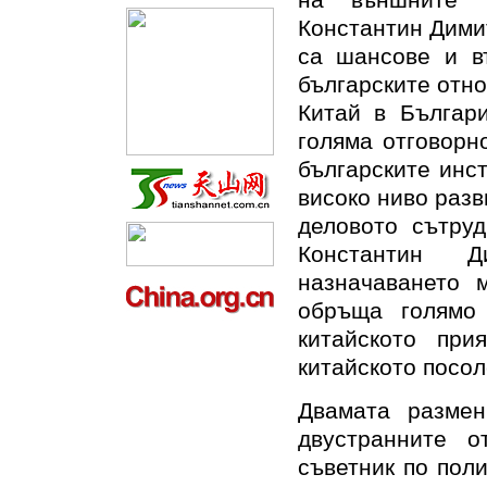
на външните 
Константин Димит
са шансове и въ
българските отн
Китай в Българ
голяма отговорн
българските инс
високо ниво разв
деловото сътруд
Константин Д
назначаването 
обръща голямо 
китайското при
китайското посол
Двамата размен
двустранните о
съветник по поли