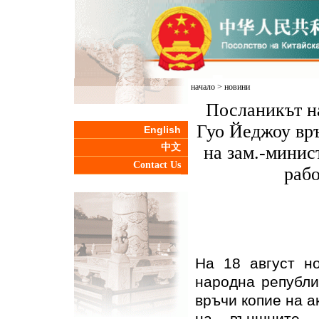
начало
>
новини
Посланикът на
Гуо Йеджоу връ
English
中文
на зам.-минис
Contact Us
рабо
На 18 август но
народна републи
връчи копие на а