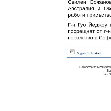
Свилен Божанов
Австралия и Ок
работи присъств
Г-н Гуо Йеджоу 
посрещнат от г-
посолство в Соф
Suggest To A Friend
Посолство на Китайската
Вси
http:/