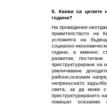
5
. Какви са целите 
години?
На проведения неотдав
правителството на К
условията на бъдещ
социално-икономичес
години, а именно: с
развитие, постигане
преструктуриране на 
увеличаване доходи
райони
,
осезаем напре
непрекъснато задълб
света, за да може с
преструктурирането на
повишат осезаемо 