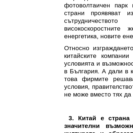
фотоволтаичен парк 
страни проявяват и
сътрудничествот
високоскоростните ж
енергетика, новите ен
Относно изгражданет
китайските компании
условията и възможно
в България. А дали в 
това фирмите решава
условия, правителство
не може вместо тях да
3. Китай е страна
значителни възмож