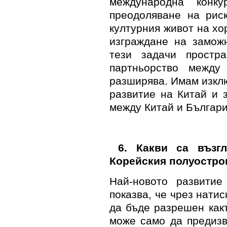
международна конку
преодоляване на рис
културния живот на хо
изграждане на замож
тези задачи простра
партньорство между
разширява. Имам изкл
развитие на Китай и 
между Китай и Българи
6
. Какви са възг
Корейския полуостро
Най-новото развитие
показва, че чрез нати
да бъде разрешен как
може само да предиз