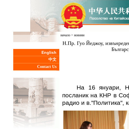
начало
>
новини
Н.Пр. Гуо Йеджоу, извънред
Българс
English
中文
Contact Us
На 16 януари,
Н
посланик на КНР в Со
радио и
в."
Политика
", 