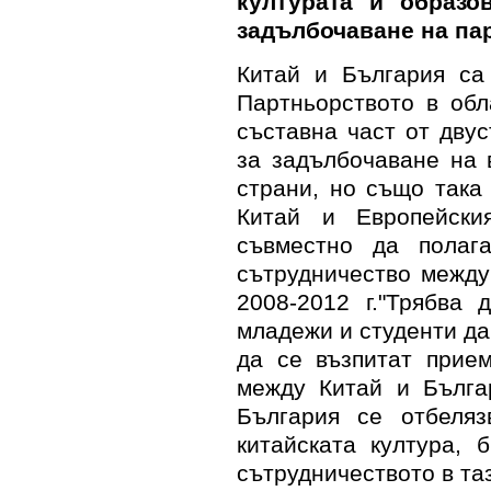
културата и образо
задълбочаване на па
Китай и България са
Партньорството в обл
съставна част от дву
за задълбочаване на 
страни, но също така
Китай и Европейски
съвместно да полаг
сътрудничество между
2008-2012 г.
"
Трябва 
младежи и студенти да
да се възпитат прие
между Китай и Бълга
България се отбеляз
китайската култура,
сътрудничеството в таз