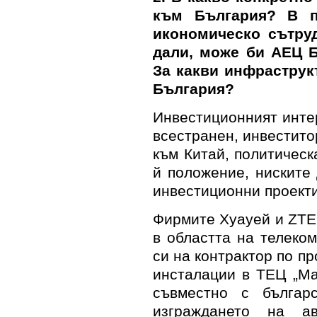
към България? В п
икономическо сътруд
дали, може би АЕЦ Б
За какви инфраструк
България?
Инвестиционният инте
всестранен, инвестит
към Китай, политическ
й положение, ниските
инвестиционни проекти
Фирмите Хуауей и
ZTE
в областта на телеко
си на контрактор по п
инсталации в ТЕЦ „Ма
съвместно с българ
изграждането на а