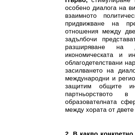
Първо,
стимулиране н
особено диалога на в
взаимното политич
придвижване на пре
отношения между две
задълбочи представ
разширяване на д
икономическата и ин
облагодетелствани на
засилването на диал
международни и регио
защитим общите и
партньорството в 
образователната сфе
между хората от двете
2. В какво конкретно