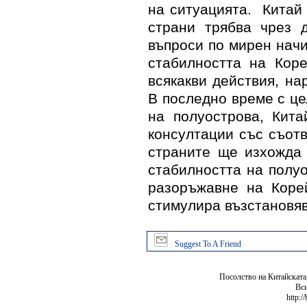
на ситуацията.
Китай 
страни трябва чрез 
въпроси по мирен начи
стабилността на Коре
всякакви действия, н
В последно време с ц
на полуострова, Кит
консултации със съотв
страните ще изхожда
стабилността на полу
разоръжавне на Коре
стимулира възстановяв
Suggest To A Friend
Посолство на Китайската
Вси
http:/