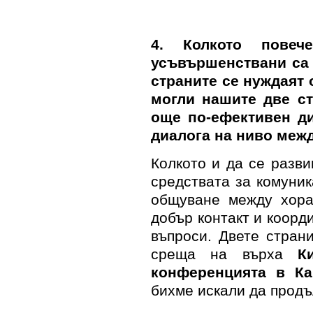
4
. Колкото повеч
усъвършенствани са 
страните се нуждаят 
могли нашите две ст
още по-ефективен д
диалога на ниво меж
Колкото и да се разви
средствата за комуник
общуване между хора
добър контакт и коор
въпроси. Двете стран
среща на върха
К
конференцията в Ка
бихме искали да прод