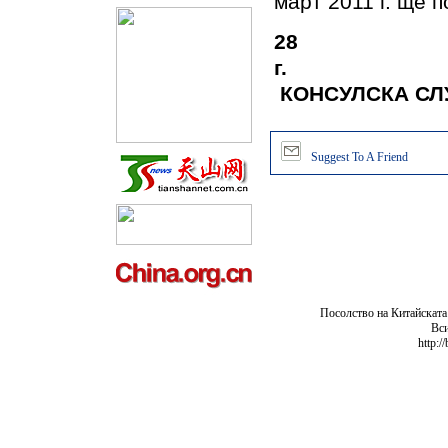
март 2011 г. ще п
28 
г.
КОНСУЛСКА С
Suggest To A Friend
Посолство на Китайската
Вси
http:/