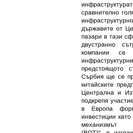
инфраструктур
сравнително гол
инфраструкту
държавите от Це
пазари в тази с
двустранно сът
компании се 
инфраструктурни
предстоящото с
Сърбия ще се пр
китайските пред
Централна и Изт
подкрепя участи
в Европа фор
инвестиции като
механизмът „и
(BOT)", в изгра