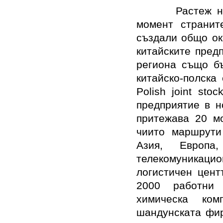
Растеж н
момент странит
създали общо ок
китайските пред
региона също бъ
китайско-полска
Polish joint sto
предприятие в н
притежава 20 мо
чиито маршрути
Азия, Европа
телекомуникаци
логистичен цент
2000 работни 
химическа ко
шандунската фир