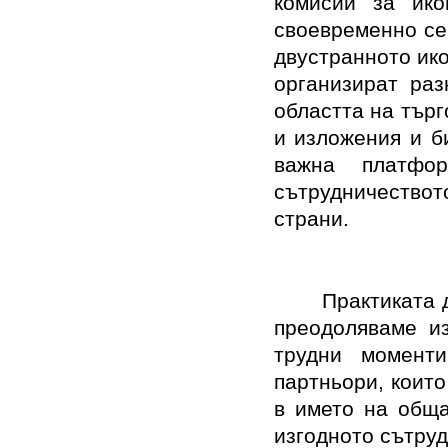
комисии за ико
своевременно се
двустранното ик
организират раз
областта на търг
и изложения и б
важна платфо
сътрудничество
страни.
Практиката 
преодоляваме и
трудни момент
партньори, коит
в името на обща
изгодното сътру