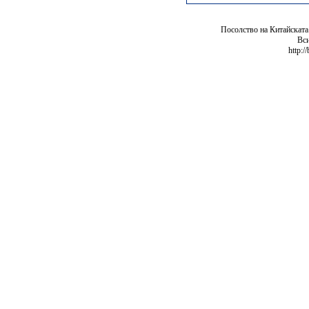
Посолство на Китайската
Вси
http:/