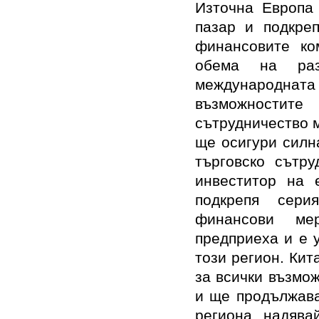
Източна Европа 
пазар и подкре
финансовите ко
обема на раз
международната
възможности
сътрудничество м
ще осигури силн
търговско сътру
инвеститор на 
подкрепя сери
финансови ме
предприеха и е 
този регион. Кит
за всички възмо
и ще продължава
региона, надява