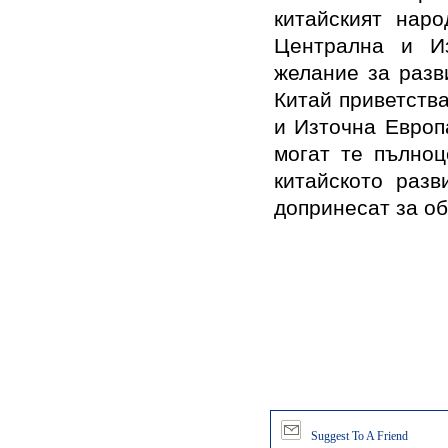
китайският нар
Централна и Из
желание за разв
Китай приветств
и Източна Европ
могат те пълноц
китайското разв
допринесат за о
Suggest To A Friend