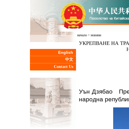
начало
>
новини
УКРЕПВАНЕ НА ТР
English
中文
Contact Us
Уън Дзябао
Пре
народна републи