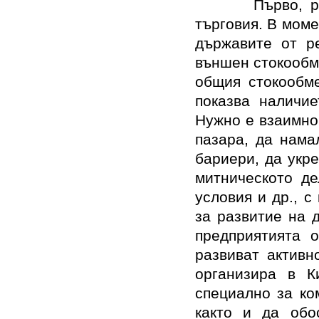
Първо, 
търговия. В мом
държавите от р
външен стокообме
общия стокообме
показва наличие
Нужно е взаимно
пазара, да нама
бариери, да укр
митническото де
условия и др., 
за развитие на 
предприятията 
развиват активн
организира в К
специално за ко
както и да обо