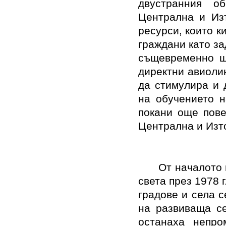
двустранния об
Централна и Изт
ресурси, които к
граждани като за
същевременно щ
директни авиолин
да стимулира и 
на обучението н
покани още пове
Централна и Изто
От началото 
света през 1978 г
градове и села с
на развиваща се
останаха непро