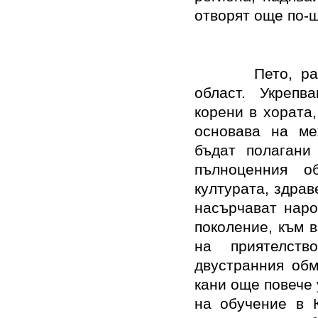
отворят още по-
Пето, р
област. Укрепв
корени в хората
основава на ме
бъдат полагани
пълноценния о
културата, здрав
насърчават наро
поколение, към 
на приятелст
двустранния об
кани още повече
на обучение в 