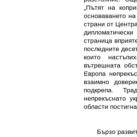
„Пътят на копри
основаването на
страни от Центр
дипломатически
страница вприят
последните десе
които настъпи
вътрешната обст
Европа непрекъс
взаимно довери
подкрепа. Тра
непрекъснато ук
области постигна
Бързо развит