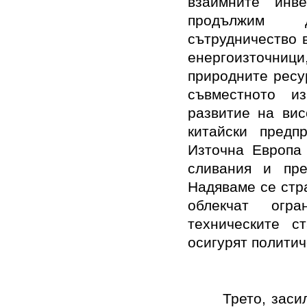
взаимните инв
продължим д
сътрудничество 
енергоизточници
природните ресу
съвместното и
развитие на вис
китайски предп
Източна Европа 
сливания и пре
Надяваме се стр
облекчат огр
техническите с
осигурят политич
Трето, заси