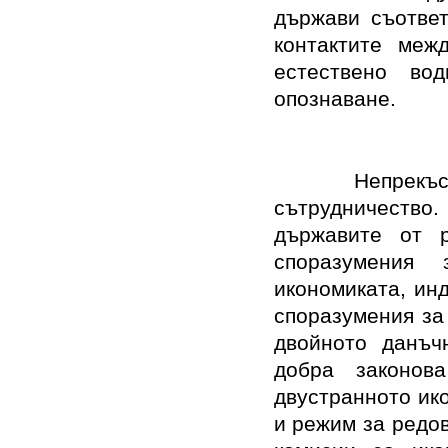
държави съответ
контактите меж
естествено во
опознаване.
Непрекъснато
сътрудничество.
държавите от р
споразумения
икономиката, инд
споразумения за
двойното данъч
добра законов
двустранното ик
и режим за редо