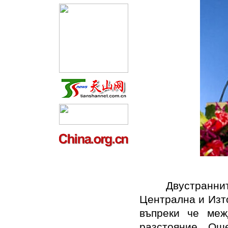
Двустранните к
Централна и Изт
въпреки че меж
разстояние. Ощ