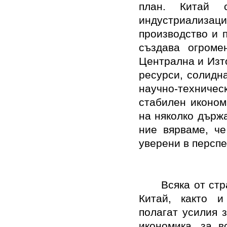
план. Китай 
индустриализа
производство и 
създава огроме
Централна и Изт
ресурси, солидн
научно-техничес
стабилен иконом
на няколко държ
ние вярваме, ч
уверени в перспе
Всяка от стр
Китай, както и
полагат усилия 
икономика, за в