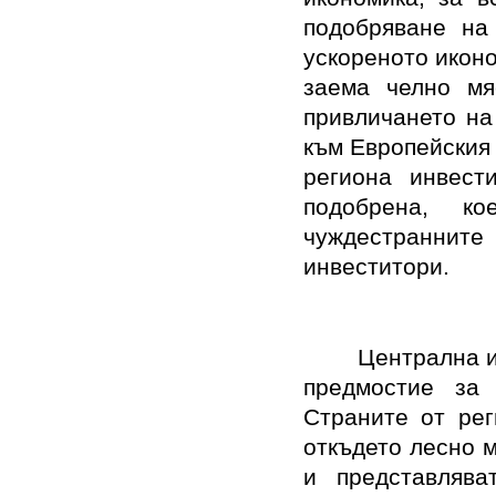
подобряване на
ускореното икон
заема челно мя
привличането на
към Европейския 
региона инвест
подобрена, к
чуждестранните 
инвеститори.
Централна и
предмостие за к
Страните от рег
откъдето лесно м
и представлява