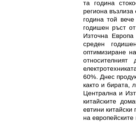
та година сток
региона възлиза 
година той вече
годишен ръст от
Източна Европа
среден годише
оптимизиране на
относителният
електротехникат
60%. Днес продук
както и бирата, 
Централна и Изт
китайските дома
евтини китайски 
на европейските 