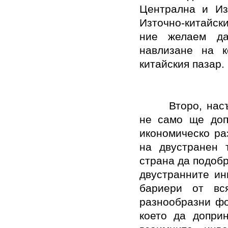
Централна и Из
Източно-китайски
ние желаем да
навлизане на к
китайския пазар.
Второ, нас
не само ще доп
икономическо ра
на двустранен 
страна да подоб
двустранните ин
бариери от вся
разнообразни фо
което да допри