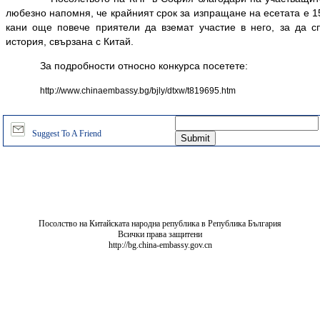
любезно напомня, че крайният срок за изпращане на есетата е 15 
кани още повече приятели да вземат участие в него, за да 
история, свързана с Китай.
За подробности относно конкурса посетете:
http://www.chinaembassy.bg/bjly/dtxw/t819695.htm
Suggest To A Friend
Посолство на Китайската народна република в Република България
Всички права защитени
http://bg.china-embassy.gov.cn