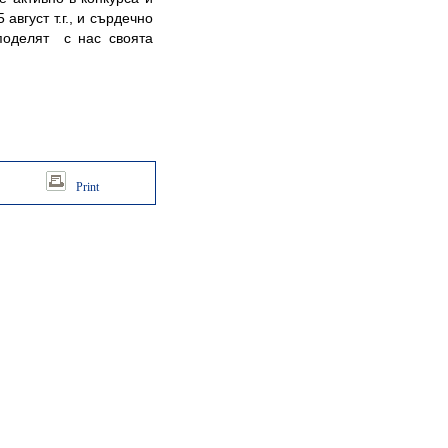
август т.г., и сърдечно
споделят
с нас своята
Print