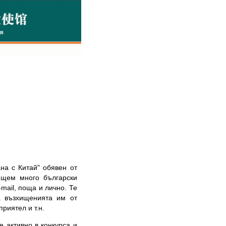
 с Китай" обявен от
ящем много български
-
mail
, поща и лично. Те
а възхищенията им от
риятел и т.н.
ктивно в конкурса и