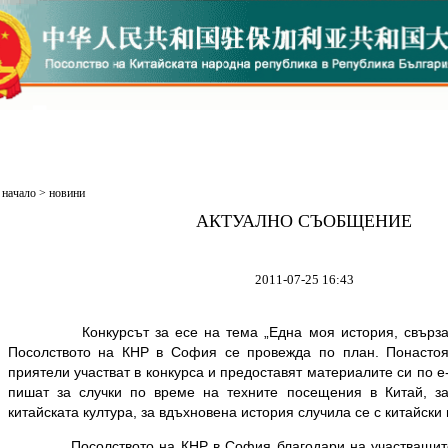
начало
>
новини
АКТУАЛНО СЪОБЩЕНИЕ
2011-07-25 16:43
Конкурсът за есе на тема „Една моя история, свързана
Посолството на КНР в София се провежда по план. Понасто
приятели участват в конкурса и предоставят материалите си по
e
пишат за случки по време на техните посещения в Китай, з
китайската култура, за вдъхновена история случила се с китайски п
Посолството на КНР в София благодари на участващите а