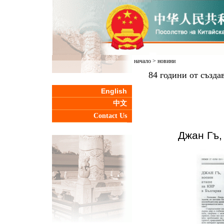
начало
>
новини
84 години от създа
English
中文
Contact Us
Джан Гъ,