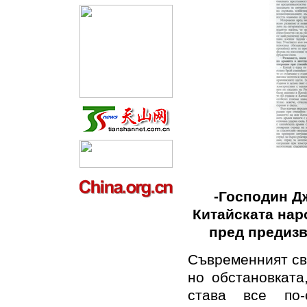
-Господин Дж
Китайската нар
пред предизв
Съвременният св
но обстановката
става все по-