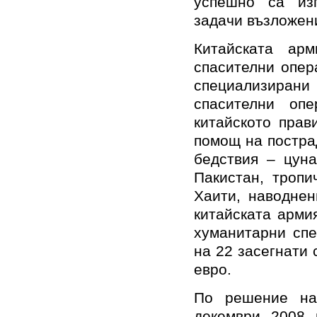
успешно са из
задачи възложен
Китайската ар
спасителни опер
специализирани
спасителни оп
китайското прав
помощ на постра
бедствия – цуна
Пакистан, тропи
Хаити, наводнен
китайската арми
хуманитарни спе
на 22 засегнати
евро.
По решение на
декември 2008 г