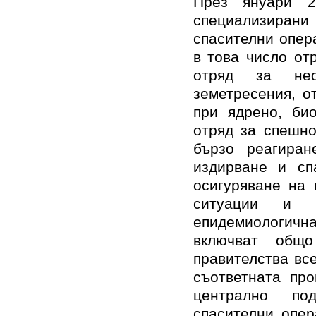
През януари 2
специализира
спасителни опер
в това число от
отряд за нео
земетресения, о
при ядрено, био
отряд за спешно
бързо реагиран
издирване и сп
осигуряване на 
ситуации и 
епидемиологич
включват общ
правителства вс
съответната про
централно по
спасителни опер