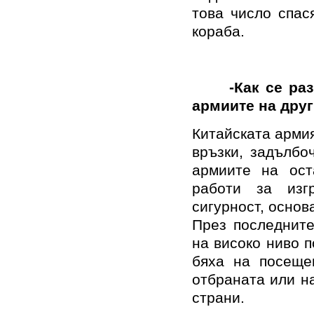
това число спас
кораба.
-Как се разви
армиите на друг
Китайската арми
връзки, задълбо
армиите на ост
работи за изг
сигурност, основ
През последните
на високо ниво п
бяха на посеще
отбраната или н
страни.