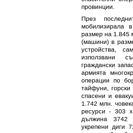
провинции.
През последн
мобилизирала в
размер на 1.845 
(машини) в разм
устройства, с
използвани с
граждански запас
армията многок
операции по бор
тайфуни, горски
спасени и еваку
1.742 млн. чове
ресурси - 303 х
дължина 3742 
укрепени диги 7