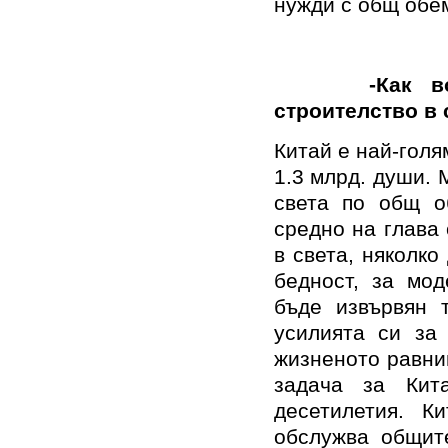
нужди с общ обем
-Как военни
строителство в 
Китай е най-голя
1.3 млрд. души. 
света по общ о
средно на глава 
в света, няколк
бедност, за мод
бъде извървян 
усилията си за
жизненото равни
задача за Кит
десетилетия. К
обслужва общит