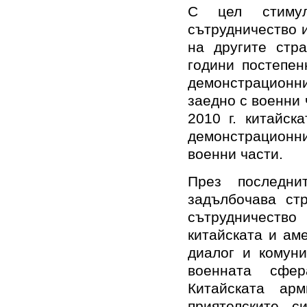
С цел стимул
сътрудничество 
на другите стра
години постепен
демонстрационни
заедно с военни 
2010 г. китайск
демонстрационн
военни части.
През последни
задълбочава стр
сътрудничество
китайската и ам
диалог и комуни
военната сфе
Китайската ар
приятелските 