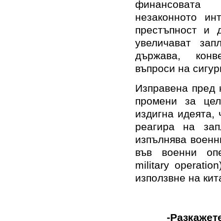
финансовата 
незаконното инт
престъпност и д
увеличават зап
държава, конв
въпроси на сигур
Изправена пред 
промени за цел
издигна идеята,
реагира на зап
изпълнява военн
във военни опе
military operat
използвне на кит
-Разкажете мо