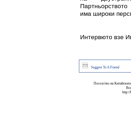
Партньорството 
има широки персп
Интервюто взе И
Suggest To A Friend
Посолство на Китайската
Вси
http:/