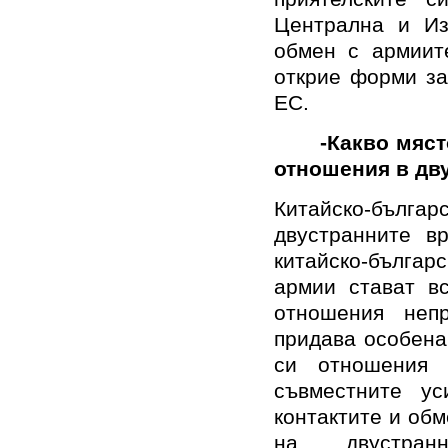
Централна и Из
обмен с армиит
открие форми за
ЕС.
-Какво място 
отношения в дв
Китайско-българ
двустранните в
китайско-българ
армии стават вс
отношения непр
придава особена
си отношения 
съвместните у
контактите и об
на двустранн