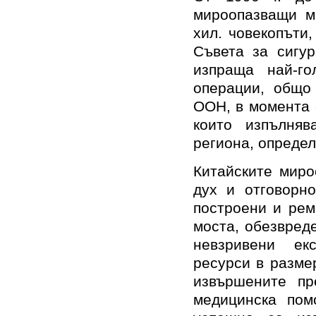
мироопазващи м
хил. човекопъти
Съвета за сигур
изпраща най-г
операции, общо
ООН, в момента 
които изпълня
региона, опреде
Китайските миро
дух и отговорно
построени и рем
моста, обезвред
невзривени ек
ресурси в разме
извършените пр
медицинска пом