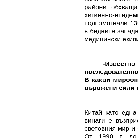
райони обхваща
хигиенно-епиде
подпомогнали 13
в бедните западн
медицински екип
-Известно е, 
последователно 
В какви мирооп
върожени сили 
Китай като една
винаги е възпри
световния мир и
От 1990 г. до