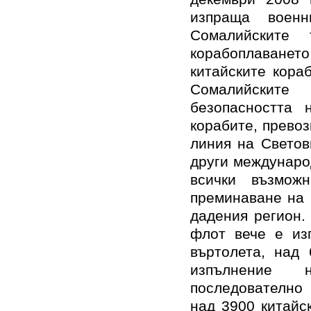
изпраща воен
Сомалийските
корабоплаван
китайските кора
Сомалийските
безопасността 
корабите, прево
линия на Светов
други международ
всички възмож
преминаване на 
дадения регион.
флот вече е из
въртолета, над
изпълнение 
последователно 
над 3900 китайс