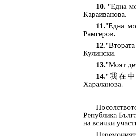
10.
"
Една мо
Караиванова.
11.
"
Една мо
Рамгеров.
12
.
"
Вторат
Кулински.
13.
"
Моят де
14.
"我在中
Хараланова.
Посолствот
Република Бълга
на всички участ
Церемоният