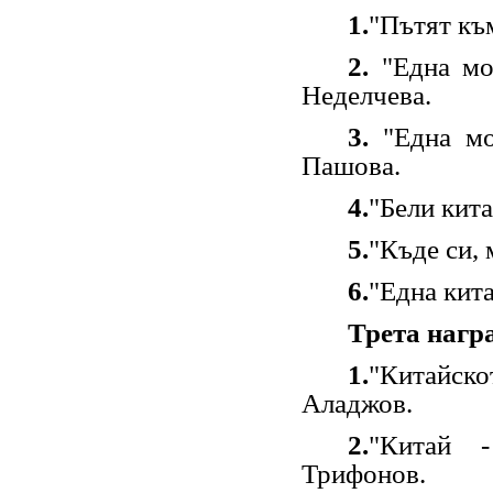
1.
"
Пътят къ
2.
"
Една мо
Неделчева.
3.
"
Една мо
Пашова.
4.
"
Бели кит
5.
"
Къде си,
6.
"
Една кит
Трета нагр
1.
"
Китайск
Аладжов.
2.
"
Китай -
Трифонов.