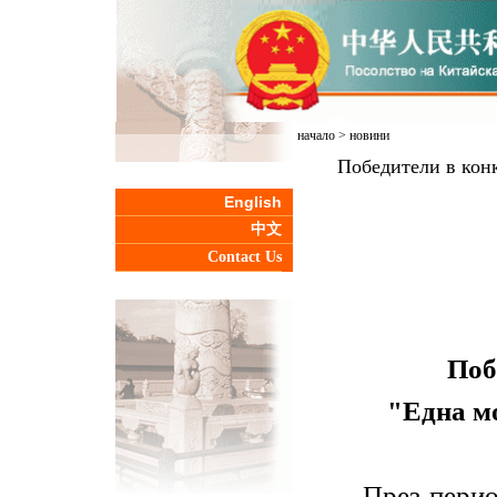
начало
>
новини
Победители в конк
English
中文
Contact Us
Поб
"Една мо
През перио