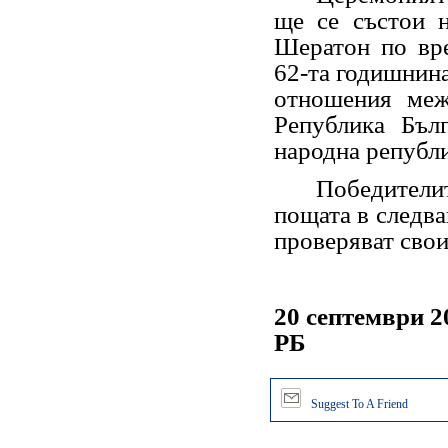
ще се състои н
Шератон по вре
62-та годишнина
отношения меж
Република Бъл
народна републи
Победители
пощата в следва
проверяват свои
20 септември 20
РБ
Suggest To A Friend