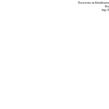
Посолство на Китайската
Вси
http:/