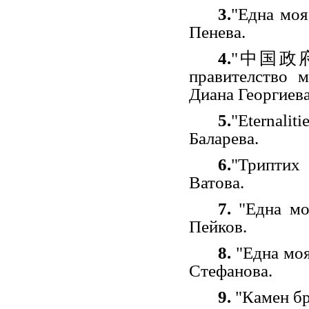
3.
"
Една моя
Пенева.
4.
"中国政
правителство 
Диана Георгиева
5.
"
Еternalit
Баларева.
6.
"
Триптих
Ватова.
7.
"
Една мо
Пейков.
8.
"
Една моя
Стефанова.
9.
"
Камен бр