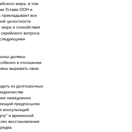
абского мира, в том
пам Устава ООН и
 прикладывает все
ной целостности
 мира и спокойствия
 сирийского вопроса
о следующими
ороны должны
особенно в отношении
лжны выражать свою
одить из долгосрочных
редничестве
ирии немедленно
меющий предпосылок
я консультаций
рту" и временной
елях восстановления
рядка.