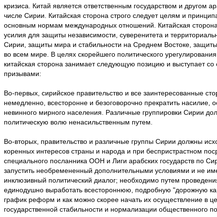
кризиса. Китай является ответственным государством и другом ар
числе Сирии. Китайская сторона строго следует целям и принци
основным нормам международных отношений. Китайская сторона
усилия для защиты независимости, суверенитета и территориаль
Сирии, защиты мира и стабильности на Среднем Востоке, защиты
во всем мире. В целях скорейшего политического урегулирования
китайская сторона занимает следующую позицию и выступает с
призывами:
Во-первых, сирийское правительство и все заинтересованные ст
немедленно, всесторонне и безоговорочно прекратить насилие, 
невинного мирного населения. Различные группировки Сирии до
политическую волю ненасильственным путем.
Во-вторых, правительство и различные группы Сирии должны исх
коренных интересов страны и народа и при беспристрастном пос
специального посланника ООН и Лиги арабских государств по С
запустить необремененный дополнительными условиями и не и
инклюзивный политический диалог; необходимо путем проведени
единодушно выработать всестороннюю, подробную "дорожную ка
график реформ и как можно скорее начать их осуществление в ц
государственной стабильности и нормализации общественного по