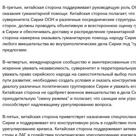
В-третьих, китайская сторона поддерживает руководящую роль 
оказания гуманитарной помощи. Китайская сторона полагает, чт
суверенитета Сирии ООН и различные посреднические структуры
сторон, должны проводить объективную и всестороннюю оценку 
в Сирии и обеспечивать доставку и распределение гуманитарной
сторона намерена оказывать гуманитарную помощь народу Сирии
любого вмешательства во внутриполитические дела Сирии под "
предлогами.
В-четвертых, международное сообщество и заинтересованные с
искренне уважать независимость, суверенитет и территориальную
уважать право сирийского народа на самостоятельный выбор пол
пути развития; необходимо создать условия и оказать конструкти
диалогу различных политических группировок Сирии и уважать его
Китайская сторона не одобряет военное вмешательство в дела С
принудительную "смену режима" и полагает, что санкции или угро
способствуют надлежащему урегулированию вопроса.
В-пятых, китайская сторона приветствует назначение спецпосла
Сирии и поддерживает его конструктивную роль в содействии пол
урегулированию кризиса. Китайская сторона поддерживает актив
стран и ЛАГ в содействии политическому урегулированию кризиса