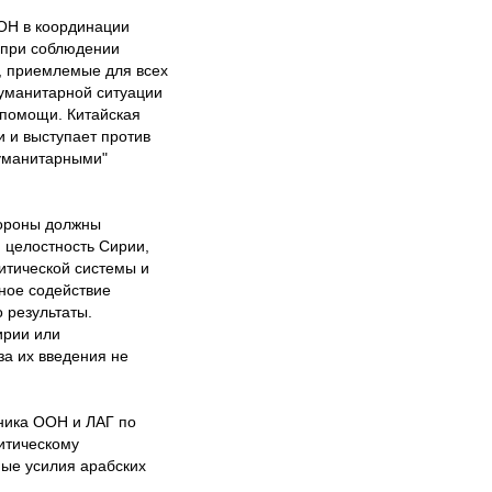
ООН в координации
о при соблюдении
, приемлемые для всех
гуманитарной ситуации
 помощи. Китайская
 и выступает против
гуманитарными"
тороны должны
 целостность Сирии,
итической системы и
вное содействие
 результаты.
ирии или
за их введения не
нника ООН и ЛАГ по
итическому
ные усилия арабских
.