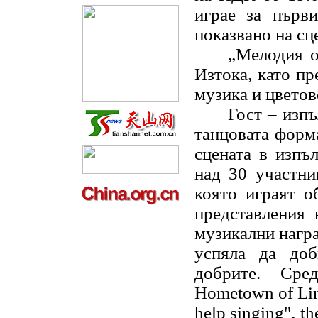
играе за първ
показвано на сце
„Мелодия о
Изтока, като пр
музика и цветов
Гост – изпъ
танцовата форм
сцената в изпъ
над 30 участни
която играят о
представления
музикални награ
успяла
да доб
добрите. Сре
Hometown of Lin
help singing", th