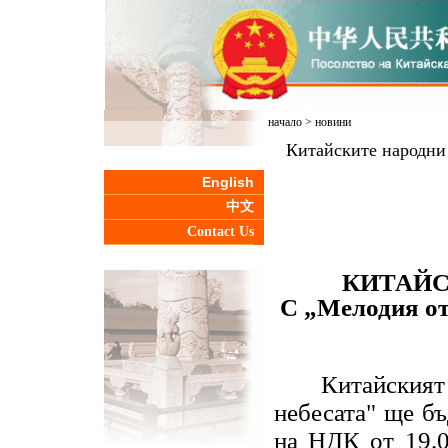
начало
>
новини
Китайските народни
English
中文
Contact Us
КИТАЙС
С „Мелодия от
Китайският
небесата" ще бъ
на НДК от 19.0