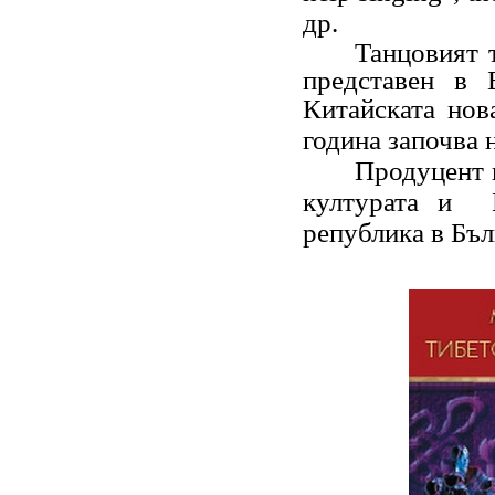
др
.
Танцовият 
представен в 
Китайската нов
година започва н
Продуцент 
културата и
република в Бъл