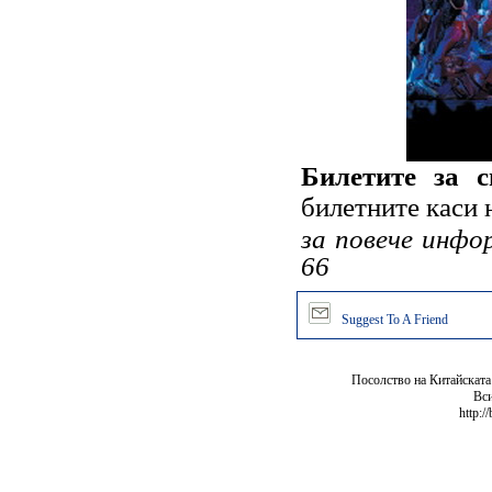
Билетите за 
билетните каси
з
а повече инфор
66
Suggest To A Friend
Посолство на Китайската
Вси
http:/